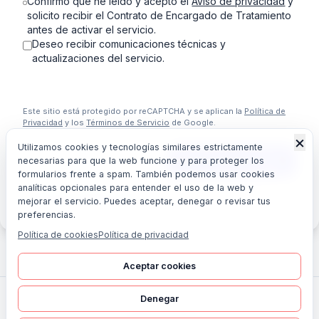
Confirmo que he leído y acepto el
Aviso de privacidad
y
solicito recibir el Contrato de Encargado de Tratamiento
antes de activar el servicio.
Deseo recibir comunicaciones técnicas y
actualizaciones del servicio.
Este sitio está protegido por reCAPTCHA y se aplican la
Política de
Privacidad
y los
Términos de Servicio
de Google.
×
Utilizamos cookies y tecnologías similares estrictamente
Continuar al pago
necesarias para que la web funcione y para proteger los
formularios frente a spam. También podemos usar cookies
analíticas opcionales para entender el uso de la web y
Si prefieres, también puedes escribirnos directamente a
mejorar el servicio. Puedes aceptar, denegar o revisar tus
barnacloudbcn@gmail.com
.
preferencias.
Política de cookies
Política de privacidad
Aceptar cookies
Denegar
©
2026
BarnaCloud